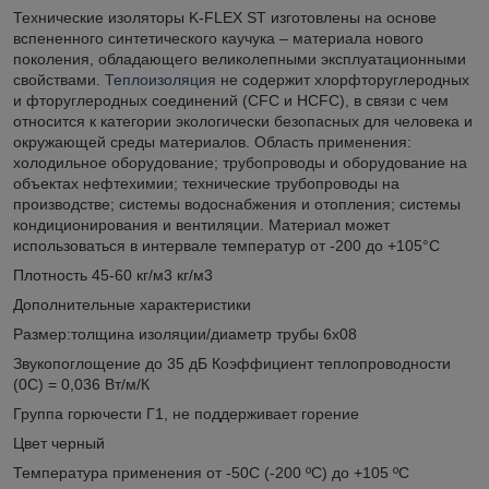
Технические изоляторы K-FLEX ST изготовлены на основе
вспененного синтетического каучука – материала нового
поколения, обладающего великолепными эксплуатационными
свойствами.
Теплоизоляция
не содержит хлорфторуглеродных
и фторуглеродных соединений (CFC и HCFC), в связи с чем
относится к категории экологически безопасных для человека и
окружающей среды материалов. Область применения:
холодильное оборудование; трубопроводы и оборудование на
объектах нефтехимии; технические трубопроводы на
производстве; системы водоснабжения и отопления; системы
кондиционирования и вентиляции. Материал может
использоваться в интервале температур от -200 до +105°C
Плотность 45-60 кг/м3 кг/м3
Дополнительные характеристики
Размер:толщина изоляции/диаметр трубы 6х08
Звукопоглощение до 35 дБ Коэффициент теплопроводности
(0C) = 0,036 Вт/м/К
Группа горючести Г1, не поддерживает горение
Цвет черный
Температура применения от -50С (-200 ºС) до +105 ºС